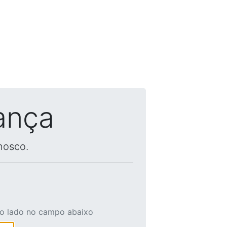
ança
nosco.
ao lado no campo abaixo