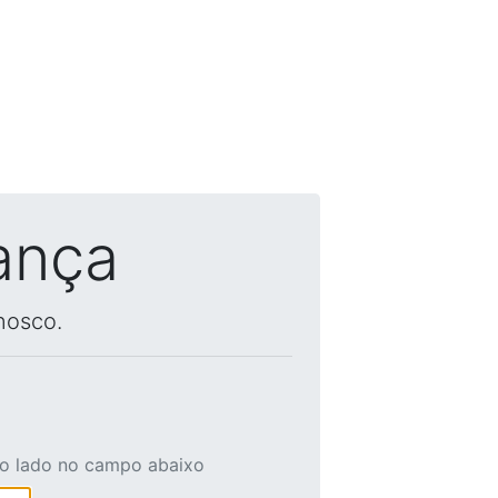
ança
nosco.
ao lado no campo abaixo