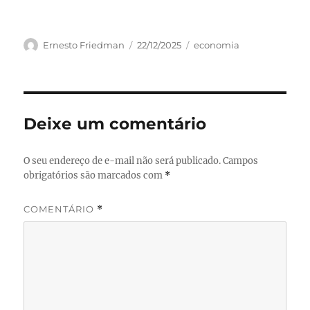
Autor
Publicado
Categorias
Ernesto Friedman
22/12/2025
economia
em
Deixe um comentário
O seu endereço de e-mail não será publicado.
Campos
obrigatórios são marcados com
*
COMENTÁRIO
*