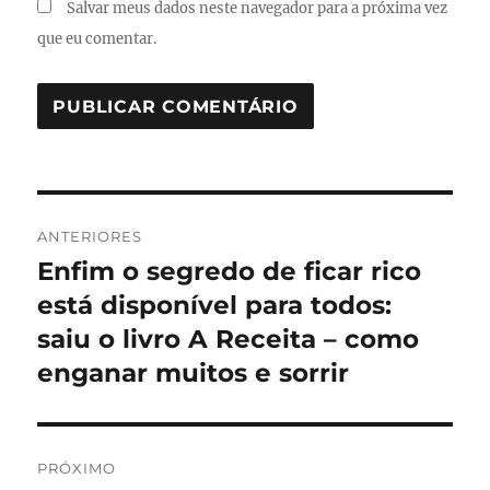
Salvar meus dados neste navegador para a próxima vez
que eu comentar.
Navegação
ANTERIORES
de
Enfim o segredo de ficar rico
Post
anterior:
está disponível para todos:
Post
saiu o livro A Receita – como
enganar muitos e sorrir
PRÓXIMO