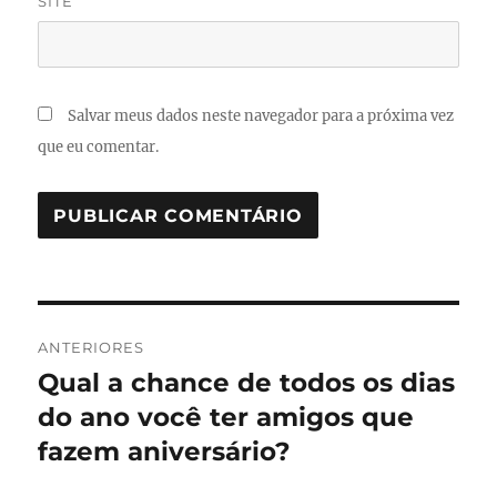
SITE
Salvar meus dados neste navegador para a próxima vez
que eu comentar.
Navegação
ANTERIORES
de
Qual a chance de todos os dias
Post
anterior:
do ano você ter amigos que
Post
fazem aniversário?