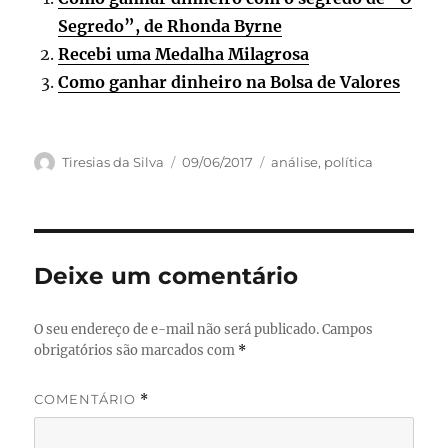
Segredo”, de Rhonda Byrne
Recebi uma Medalha Milagrosa
Como ganhar dinheiro na Bolsa de Valores
Autor
Publicado
Categorias
Tiresias da Silva
09/06/2017
análise
,
política
em
Deixe um comentário
O seu endereço de e-mail não será publicado.
Campos
obrigatórios são marcados com
*
COMENTÁRIO
*