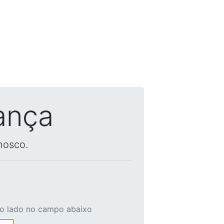
ança
nosco.
ao lado no campo abaixo