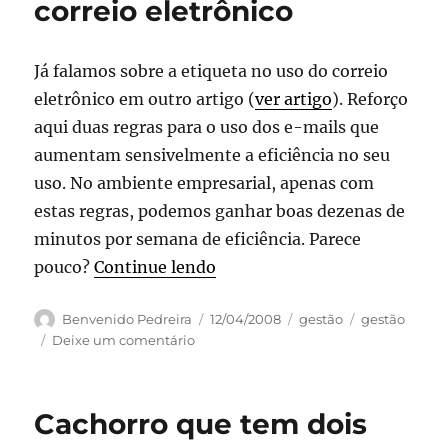
correio eletrônico
cedo?
Boas
dicas
divulgadas
Já falamos sobre a etiqueta no uso do correio
pela
eletrônico em outro artigo (
ver artigo
). Reforço
HP
aqui duas regras para o uso dos e-mails que
aumentam sensivelmente a eficiência no seu
uso. No ambiente empresarial, apenas com
estas regras, podemos ganhar boas dezenas de
minutos por semana de eficiência. Parece
“Duas regras de ouro para u
pouco?
Continue lendo
Autor
Publicado
Categorias
Tags
Benvenido Pedreira
12/04/2008
gestão
gestão
em
em
Deixe um comentário
Duas
regras
de
Cachorro que tem dois
ouro
para