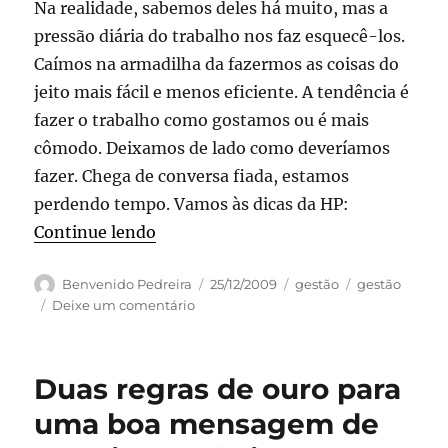
Na realidade, sabemos deles há muito, mas a
pressão diária do trabalho nos faz esquecê-los.
Caímos na armadilha da fazermos as coisas do
jeito mais fácil e menos eficiente. A tendência é
fazer o trabalho como gostamos ou é mais
cômodo. Deixamos de lado como deveríamos
fazer. Chega de conversa fiada, estamos
perdendo tempo. Vamos às dicas da HP:
“Como ir embora do trabalho mais ce
Continue lendo
Autor
Publicado
Categorias
Tags
Benvenido Pedreira
25/12/2009
gestão
gestão
em
em
Deixe um comentário
Como
ir
embora
Duas regras de ouro para
do
trabalho
uma boa mensagem de
mais