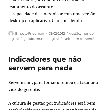
– fazer anotações quanto à evolução do
tratamento do assunto.
– capacidade de sincronizar com uma versão
“Gerenciador 
desktop do aplicativo.
Continue lendo
Autor
Publicado
Categorias
Ernesto Friedman
23/02/2012
gestão
,
mundo
em
Tags
em
digital
gestão
,
mundo digital
Deixe um comentário
Gerenc
de
Tarefas
Indicadores que não
no
iPhone
servem para nada
Servem sim, para tomar o tempo e atazanar a
vida do gerente.
A cultura de gestão por indicadores está bem