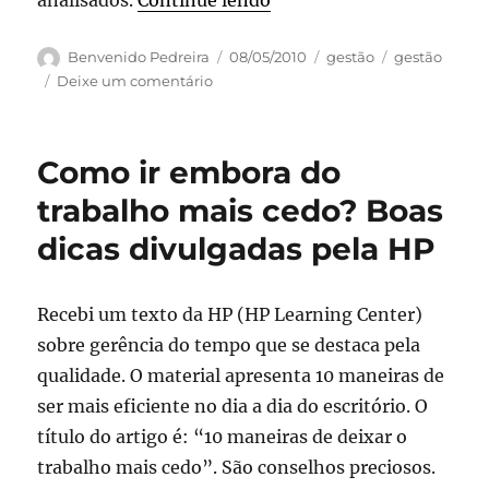
analisados.
Continue lendo
Autor
Publicado
Categorias
Tags
Benvenido Pedreira
08/05/2010
gestão
gestão
em
em
Deixe um comentário
Indicadores
que
não
Como ir embora do
servem
para
trabalho mais cedo? Boas
nada
dicas divulgadas pela HP
Recebi um texto da HP (HP Learning Center)
sobre gerência do tempo que se destaca pela
qualidade. O material apresenta 10 maneiras de
ser mais eficiente no dia a dia do escritório. O
título do artigo é: “10 maneiras de deixar o
trabalho mais cedo”. São conselhos preciosos.