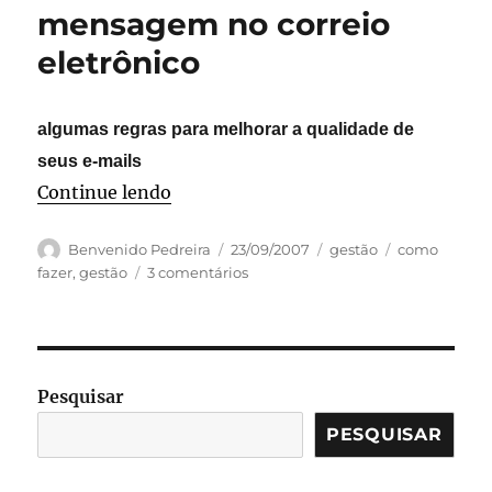
não
mensagem no correio
quer
eletrônico
manda
algumas regras para melhorar a qualidade de
seus e-mails
“Como criar uma boa mensagem no c
Continue lendo
Autor
Publicado
Categorias
Tags
Benvenido Pedreira
23/09/2007
gestão
como
em
em
fazer
,
gestão
3 comentários
Como
criar
uma
boa
mensagem
Pesquisar
no
correio
PESQUISAR
eletrônico