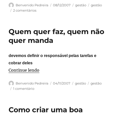
Autor
Publicado
Categorias
Tags
Benvenido Pedreira
08/12/2007
gestão
gestão
em
em
2 comentários
Cachorro
que
tem
Quem quer faz, quem não
dois
donos
quer manda
morre
de
fome
devemos definir o responsável pelas tarefas e
cobrar deles
“Quem quer faz, quem não quer ma
Continue lendo
Autor
Publicado
Categorias
Tags
Benvenido Pedreira
04/11/2007
gestão
gestão
em
em
1 comentário
Quem
quer
faz,
Como criar uma boa
quem