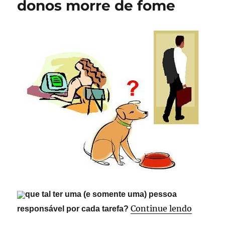
donos morre de fome
uma
boa
mensagem
de
correio
eletrônico
que tal ter uma (e somente uma) pessoa
“Cachor
Continue lendo
responsável por cada tarefa?