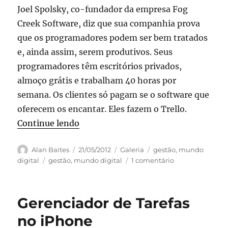
Joel Spolsky, co-fundador da empresa Fog
proliferar
Creek Software, diz que sua companhia prova
que os programadores podem ser bem tratados
e, ainda assim, serem produtivos. Seus
programadores têm escritórios privados,
almoço grátis e trabalham 40 horas por
semana. Os clientes só pagam se o software que
oferecem os encantar. Eles fazem o Trello.
“Trello, aplicativo para controle pr
Continue lendo
Autor
Publicado
Formato
Categorias
Alan Baites
21/05/2012
Galeria
gestão
,
mundo
em
Tags
em
digital
gestão
,
mundo digital
1 comentário
Trello,
aplicativo
para
Gerenciador de Tarefas
controle
projetos
no iPhone
com