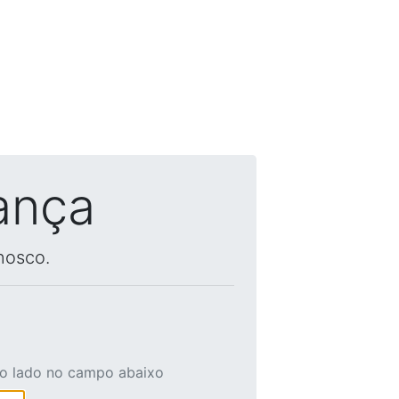
ança
nosco.
ao lado no campo abaixo