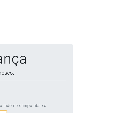
ança
nosco.
ao lado no campo abaixo