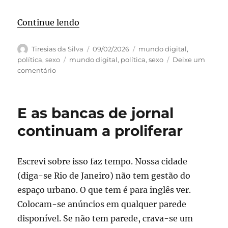
“Epstein tinha que morrer”
Continue lendo
Autor
Publicado
Categorias
Tiresias da Silva
09/02/2026
mundo digital
,
em
Tags
política
,
sexo
mundo digital
,
política
,
sexo
Deixe um
em
comentário
Epstein
tinha
que
E as bancas de jornal
morrer
continuam a proliferar
Escrevi sobre isso faz tempo. Nossa cidade
(diga-se Rio de Janeiro) não tem gestão do
espaço urbano. O que tem é para inglês ver.
Colocam-se anúncios em qualquer parede
disponível. Se não tem parede, crava-se um