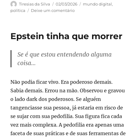
Autor
Publicado
Categorias
Tiresias da Silva
02/03/2026
mundo digital
,
em
em
política
Deixe um comentário
O
fim
da
Epstein tinha que morrer
realidade
Se é que estou entendendo alguma
coisa…
Não podia ficar vivo. Era poderoso demais.
Sabia demais. Errou na mão. Observou e gravou
o lado dark dos poderosos. Se alguém
tangenciasse sua pessoa, já estaria em risco de
se sujar com sua pedofilia. Sua figura fica cada
vez mais complexa. A pedofilia era apenas uma
faceta de suas práticas e de suas ferramentas de