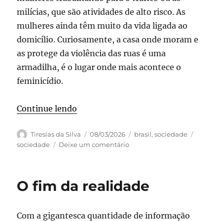
milícias, que são atividades de alto risco. As
mulheres ainda têm muito da vida ligada ao
domicílio. Curiosamente, a casa onde moram e
as protege da violência das ruas é uma
armadilha, é o lugar onde mais acontece o
feminicídio.
“Sobre feminicídio”
Continue lendo
Autor
Publicado
Categorias
Tags
Tiresias da Silva
08/03/2026
brasil
,
sociedade
em
em
sociedade
Deixe um comentário
Sobre
feminicídio
O fim da realidade
Com a gigantesca quantidade de informação