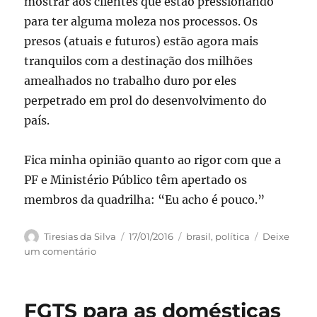
mostrar aos clientes que estão pressionando
para ter alguma moleza nos processos. Os
presos (atuais e futuros) estão agora mais
tranquilos com a destinação dos milhões
amealhados no trabalho duro por eles
perpetrado em prol do desenvolvimento do
país.
Fica minha opinião quanto ao rigor com que a
PF e Ministério Público têm apertado os
membros da quadrilha: “Eu acho é pouco.”
Autor
Publicado
Categorias
Tiresias da Silva
17/01/2016
brasil
,
política
Deixe
em
em
um comentário
Advogados
atuando
na
FGTS para as domésticas
operação