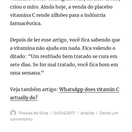
criou o mito. Ainda hoje, a venda do placebo
vitamina C rende zilhões para a indústria
farmacêutica.
Depois de ler esse artigo, você fica sabendo que
a vitamina não ajuda em nada. Fica valendo o
ditado: “Um resfriado bem tratado se cura em
sete dias. Se for mal tratado, você fica bom em
uma semana.”
Veja também artigo:
WhatsApp does vitamin C
actually do?
Autor
Publicado
Categorias
Tiresias da Silva
04/04/2017
análise
Deixe um
em
em
comentário
O
Mito