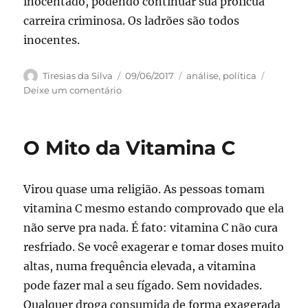
inocentado, podendo continuar sua profícua
carreira criminosa. Os ladrões são todos
inocentes.
Autor
Publicado
Categorias
Tiresias da Silva
09/06/2017
análise
,
política
em
em
Deixe um comentário
Presunção
de
Inocência
O Mito da Vitamina C
no
Brasil
Virou quase uma religião. As pessoas tomam
vitamina C mesmo estando comprovado que ela
não serve pra nada. É fato: vitamina C não cura
resfriado. Se você exagerar e tomar doses muito
altas, numa frequência elevada, a vitamina
pode fazer mal a seu fígado. Sem novidades.
Qualquer droga consumida de forma exagerada