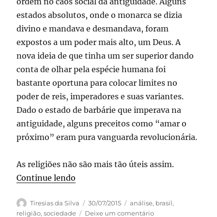
ordem no caos social da antiguidade. Alguns
estados absolutos, onde o monarca se dizia
divino e mandava e desmandava, foram
expostos a um poder mais alto, um Deus. A
nova ideia de que tinha um ser superior dando
conta de olhar pela espécie humana foi
bastante oportuna para colocar limites no
poder de reis, imperadores e suas variantes.
Dado o estado de barbárie que imperava na
antiguidade, alguns preceitos como “amar o
próximo” eram pura vanguarda revolucionária.
As religiões não são mais tão úteis assim.
“E nasce uma igreja…”
Continue lendo
Autor
Publicado
Categorias
Tiresias da Silva
30/07/2015
análise
,
brasil
,
em
em
religião
,
sociedade
Deixe um comentário