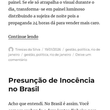
painel. Se ele só atrapalha o visual durante o
dia, transforma-se em painel luminoso
distribuindo a sujeira de noite pois a
propaganda 24 horas dá para vender mais caro.
“E as bancas de jornal continuam a p
Continue lendo
Autor
Publicado
Categorias
Tiresias da Silva
19/01/2026
gestão
,
política
,
rio de
em
Tags
janeiro
gestão
,
política
,
rio de janeiro
Deixe um
em
comentário
E
as
bancas
Presunção de Inocência
de
jornal
no Brasil
continuam
a
proliferar
Acho que entendi. No Brasil é assim. Você