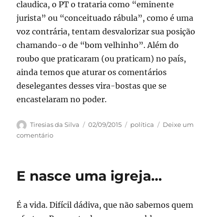
claudica, o PT o trataria como “eminente
jurista” ou “conceituado rábula”, como é uma
voz contrária, tentam desvalorizar sua posição
chamando-o de “bom velhinho”. Além do
roubo que praticaram (ou praticam) no país,
ainda temos que aturar os comentários
deselegantes desses vira-bostas que se
encastelaram no poder.
Autor
Publicado
Categorias
Tiresias da Silva
02/09/2015
política
Deixe um
em
em
comentário
Eminente
jurista
x
E nasce uma igreja…
Bom
velhinho
É a vida. Difícil dádiva, que não sabemos quem