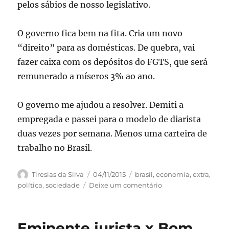
pelos sábios de nosso legislativo.
O governo fica bem na fita. Cria um novo
“direito” para as domésticas. De quebra, vai
fazer caixa com os depósitos do FGTS, que será
remunerado a míseros 3% ao ano.
O governo me ajudou a resolver. Demiti a
empregada e passei para o modelo de diarista
duas vezes por semana. Menos uma carteira de
trabalho no Brasil.
Autor
Publicado
Categorias
Tiresias da Silva
04/11/2015
brasil
,
economia
,
extra
,
em
em
política
,
sociedade
Deixe um comentário
FGTS
para
as
Eminente jurista x Bom
domésticas