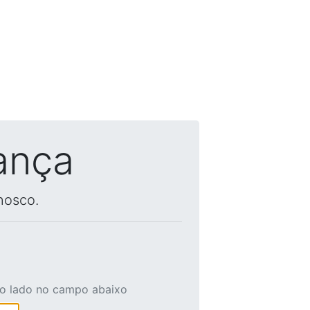
ança
nosco.
ao lado no campo abaixo