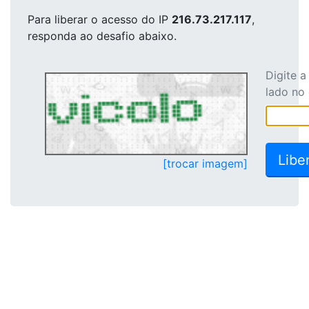
Para liberar o acesso
do IP
216.73.217.117
,
responda ao desafio abaixo.
Digite 
lado no
[trocar imagem]